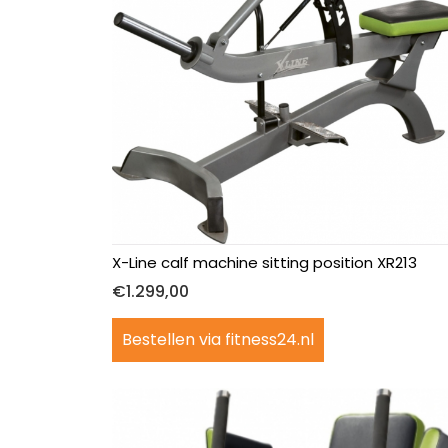
X-Line calf machine sitting position XR213
€
1.299,00
Bestellen via fitness24.nl