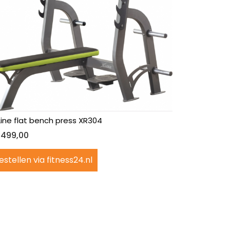
Line flat bench press XR304
.499,00
estellen via fitness24.nl