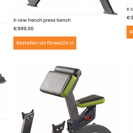
X-
€
X-Line french press bench
€
999,00
B
Bestellen via fitness24.nl