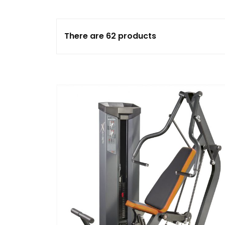
Fitnessballen
There are 62 products
Halterschijven
Halterstangen
Kettlebells
Verstelbare dumbells
& halters
Fitness apparaten
Buiktrainers
Crosstrainer