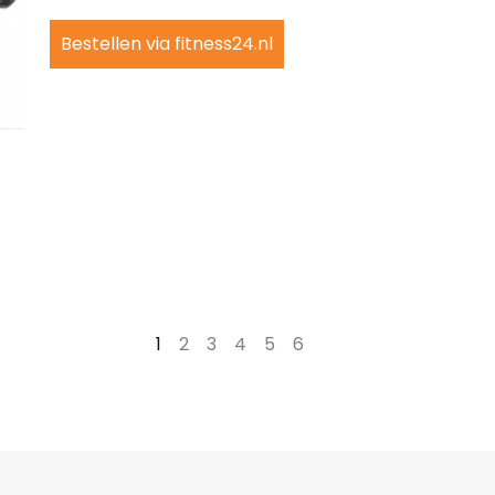
Bestellen via fitness24.nl
1
2
3
4
5
6
→