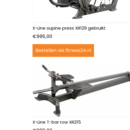
Halterbanken
Hometrainer
X-Line supine press XR129 gebruikt
€
995,00
Halterstations
Bestellen via fitness24.nl
Inklapbaar
Krachttraining
Apparaten
Ligfietsen
Loopband
Power towers
X-Line T-bar row XR215