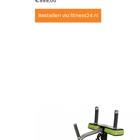
€
999,00
Roeitrainer
Bestellen via fitness24.nl
Steppers
Optrekstangen
Power racks en dip
stations
Wandrekken