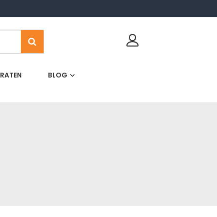
ARATEN
BLOG
0
My Cart
€0,00