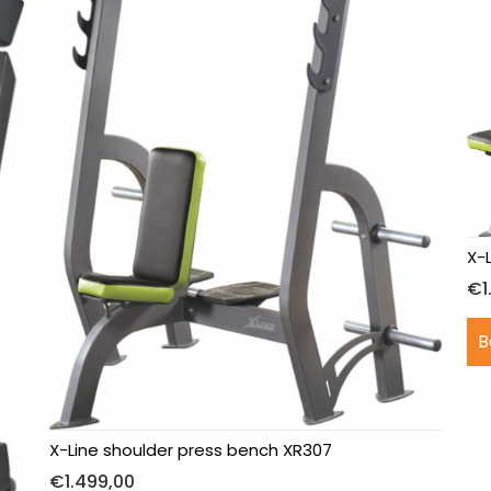
X-
€
1
B
X-Line shoulder press bench XR307
€
1.499,00