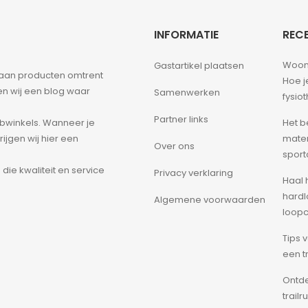
INFORMATIE
RECE
Woon
Gastartikel plaatsen
d aan producten omtrent
Hoe j
ben wij een blog waar
Samenwerken
fysio
Partner links
Het b
bwinkels. Wanneer je
mater
ijgen wij hier een
Over ons
sport
ie kwaliteit en service
Privacy verklaring
Haal h
hardl
Algemene voorwaarden
loop
Tips 
een t
Ontde
trail