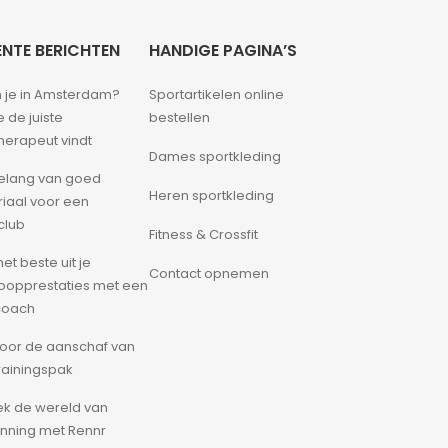
NTE BERICHTEN
HANDIGE PAGINA’S
 je in Amsterdam?
Sportartikelen online
e de juiste
bestellen
therapeut vindt
Dames sportkleding
elang van goed
Heren sportkleding
iaal voor een
club
Fitness & Crossfit
et beste uit je
Contact opnemen
oopprestaties met een
coach
voor de aanschaf van
rainingspak
k de wereld van
running met Rennr