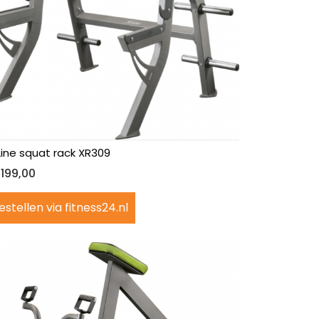
Line squat rack XR309
.199,00
estellen via fitness24.nl