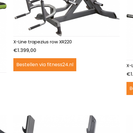
X-Line trapezius row XR220
€
1.399,00
Bestellen via fitness24.nl
X-
€
1
B