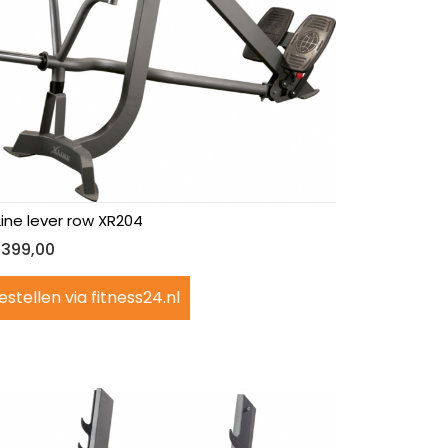
Line lever row XR204
.399,00
estellen via fitness24.nl