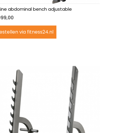
Line abdominal bench adjustable
999,00
estellen via fitness24.nl