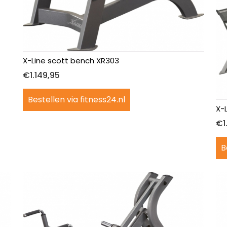
X-Line scott bench XR303
€
1.149,95
Bestellen via fitness24.nl
X-
€
1
B