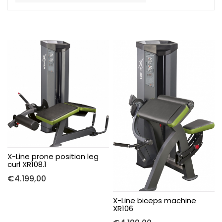
X-Line prone position leg
curl XR108.1
€
4.199,00
X-Line biceps machine
XR106