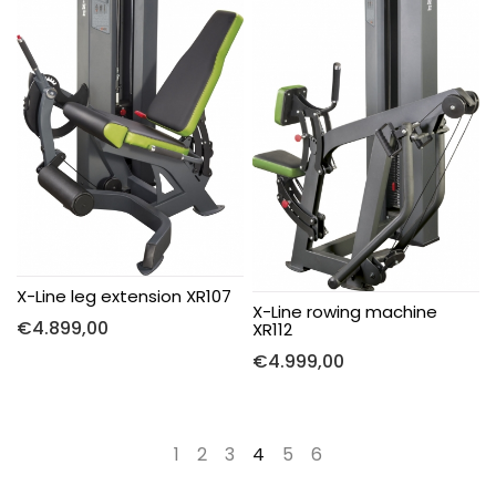
X-Line leg extension XR107
X-Line rowing machine
€
4.899,00
XR112
€
4.999,00
←
1
2
3
4
5
6
→