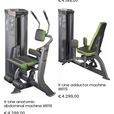
€
4.199,00
X-Line adductor machine
XR115
€
4.299,00
X-Line anatomic
abdominal machine XR116
€
4.299,00