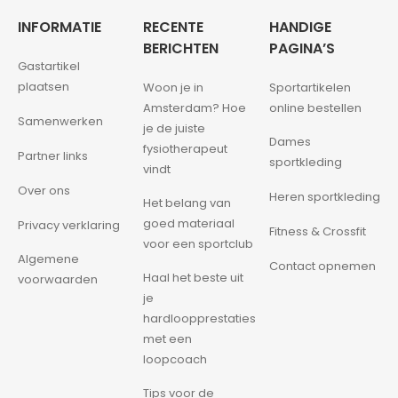
INFORMATIE
RECENTE
HANDIGE
BERICHTEN
PAGINA’S
Gastartikel
plaatsen
Woon je in
Sportartikelen
Amsterdam? Hoe
online bestellen
Samenwerken
je de juiste
Dames
fysiotherapeut
Partner links
sportkleding
vindt
Over ons
Heren sportkleding
Het belang van
goed materiaal
Privacy verklaring
Fitness & Crossfit
voor een sportclub
Algemene
Contact opnemen
Haal het beste uit
voorwaarden
je
hardloopprestaties
met een
loopcoach
Tips voor de