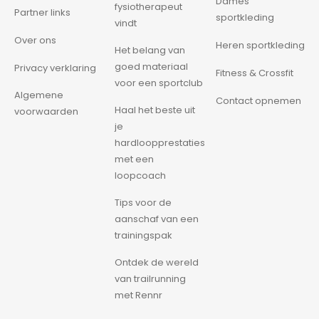
Dames
fysiotherapeut
Partner links
sportkleding
vindt
Over ons
Heren sportkleding
Het belang van
goed materiaal
Privacy verklaring
Fitness & Crossfit
voor een sportclub
Algemene
Contact opnemen
Haal het beste uit
voorwaarden
je
hardloopprestaties
met een
loopcoach
Tips voor de
aanschaf van een
trainingspak
Ontdek de wereld
van trailrunning
met Rennr