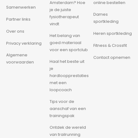
Amsterdam? Hoe
online bestellen
Samenwerken
je de juiste
Dames
fysiotherapeut
Partner links
sportkleding
vindt
Over ons
Heren sportkleding
Het belang van
goed materiaal
Privacy verklaring
Fitness & Crossfit
voor een sportclub
Algemene
Contact opnemen
Haal het beste uit
voorwaarden
je
hardloopprestaties
met een
loopcoach
Tips voor de
aanschaf van een
trainingspak
Ontdek de wereld
van trailrunning