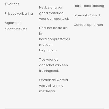
Over ons
Heren sportkleding
Het belang van
goed materiaal
Privacy verklaring
Fitness & Crossfit
voor een sportclub
Algemene
Contact opnemen
Haal het beste uit
voorwaarden
je
hardloopprestaties
met een
loopcoach
Tips voor de
aanschaf van een
trainingspak
Ontdek de wereld
van trailrunning
met Rennr