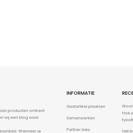
INFORMATIE
RECE
Woon
Gastartikel plaatsen
d aan producten omtrent
Hoe j
ben wij een blog waar
Samenwerken
fysio
Partner links
Het b
bwinkels. Wanneer je