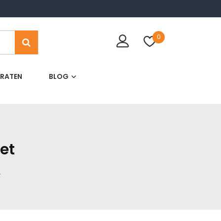
0
ARATEN
BLOG
0
My Cart
€0,00
et
T