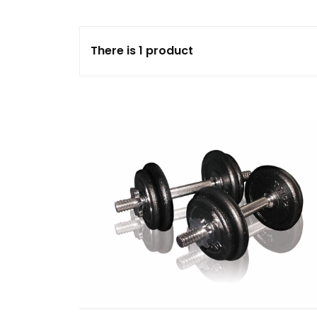
Fitnessballen
There is 1 product
Halterschijven
Halterstangen
Kettlebells
Verstelbare dumbells
& halters
Fitness apparaten
Buiktrainers
Crosstrainer