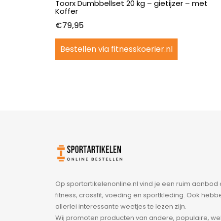
Toorx Dumbbellset 20 kg – gietijzer – met
Koffer
Halterbanken
€
79,95
Hometrainer
Bestellen via fitnesskoerier.nl
Halterstations
Inklapbaar
Krachttraining
Apparaten
Ligfietsen
Loopband
Op sportartikelenonline.nl vind je een ruim aanbo
fitness, crossfit, voeding en sportkleding. Ook heb
Power towers
allerlei interessante weetjes te lezen zijn.
Wij promoten producten van andere, populaire, we