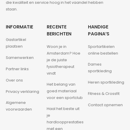
die kwaliteit en service hoog in het vaandel hebben
staan.
INFORMATIE
RECENTE
HANDIGE
BERICHTEN
PAGINA’S
Gastartikel
plaatsen
Woon je in
Sportartikelen
Amsterdam? Hoe
online bestellen
Samenwerken
je de juiste
Dames
fysiotherapeut
Partner links
sportkleding
vindt
Over ons
Heren sportkleding
Het belang van
goed materiaal
Privacy verklaring
Fitness & Crossfit
voor een sportclub
Algemene
Contact opnemen
Haal het beste uit
voorwaarden
je
hardloopprestaties
met een